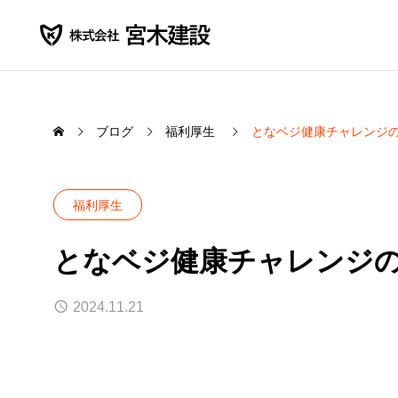
ブログ
福利厚生
となベジ健康チャレンジ
福利厚生
SERVICE
となベジ健康チャレンジ
PUBL
事業内容紹介
一般公共工
2024.11.21
農業土木