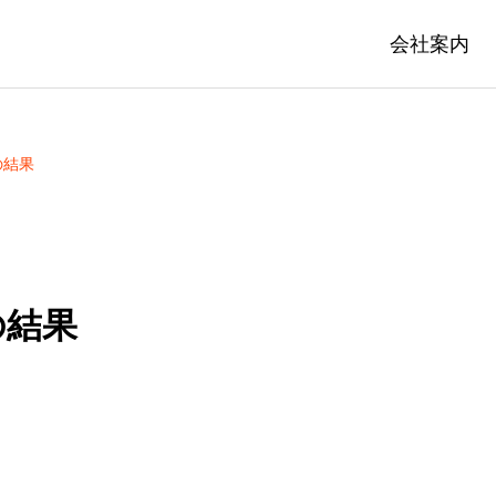
会社案内
の結果
の結果
IC WORKS
PRIVATE WO
事
民間土木工事
駐車場整備