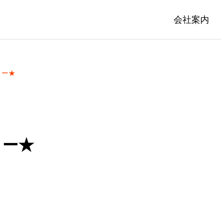
会社案内
リー★
リー★
IC WORKS
PRIVATE WO
事
民間土木工事
駐車場整備