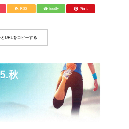
RSS
feedly
Pin it
とURLをコピーする